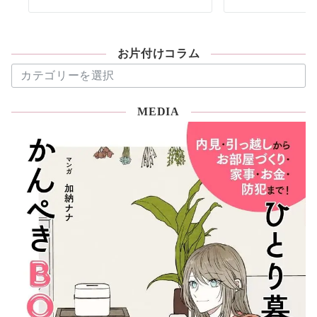
お片付けコラム
お
片
付
MEDIA
け
コ
ラ
ム