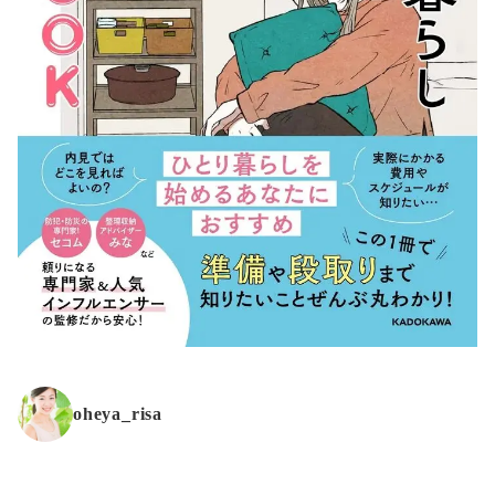
oheya_risa