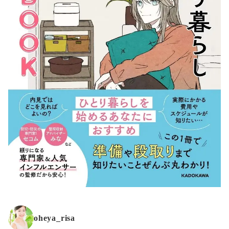
oheya_risa