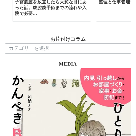
子宮筋腫を放置したら大変な目にあ
整理と仕事管理♡
った話。腹腔鏡手術までの流れや入
院で必要...
お片付けコラム
お
片
付
MEDIA
け
コ
ラ
ム