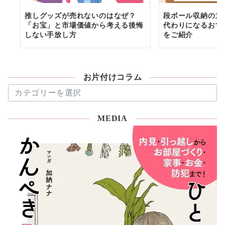
推しグッズが売れないのはなぜ？
段ボール収納の意
「お宝」と市場価値から考える後悔
代わりになるおす
しない手放し方
をご紹介
お片付けコラム
お
片
付
MEDIA
け
コ
ラ
ム