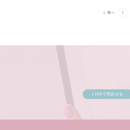
投
前へ
1
稿
の
ペ
ー
ジ
送
り
LINEで問合せる