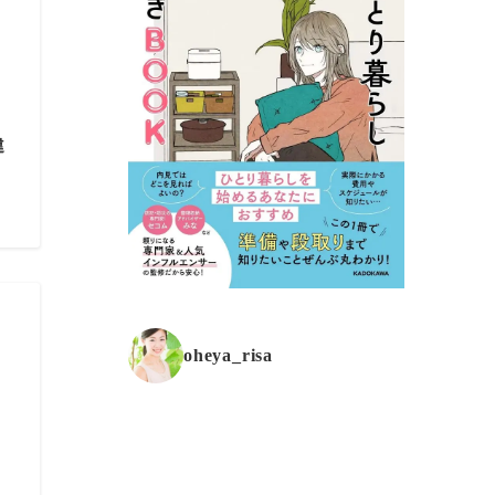
違
oheya_risa