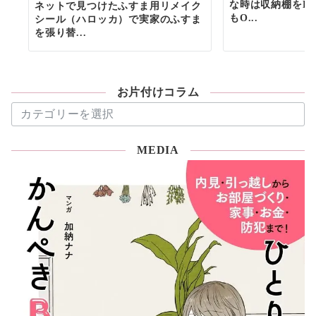
な時は収納棚をDI
ネットで見つけたふすま用リメイク
もO...
シール（ハロッカ）で実家のふすま
を張り替...
お片付けコラム
お
片
付
MEDIA
け
コ
ラ
ム