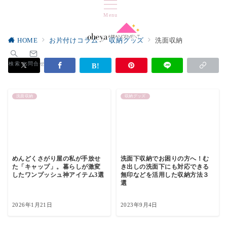
Menu
HOME
お片付けコラム
収納グッズ
洗面収納
検索
お問合せ
洗面収納
収納グッズ
めんどくさがり屋の私が手放せ
洗面下収納でお困りの方へ！む
た「キャップ」。暮らしが激変
き出しの洗面下にも対応できる
したワンプッシュ神アイテム3選
無印などを活用した収納方法３
選
2026年1月21日
2023年9月4日