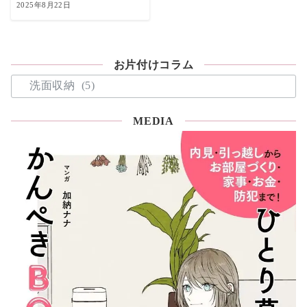
2025年8月22日
お片付けコラム
お
片
付
MEDIA
け
コ
ラ
ム