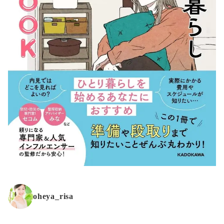
oheya_risa