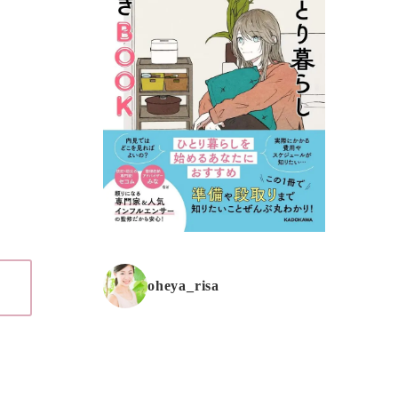
。
oheya_risa