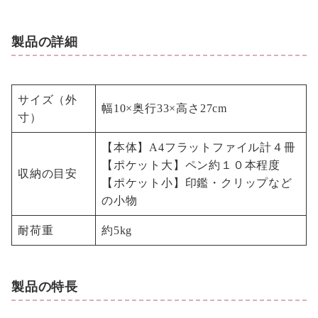
製品の詳細
サイズ（外
幅10×奥行33×高さ27cm
寸）
【本体】A4フラットファイル計４冊
【ポケット大】ペン約１０本程度
収納の目安
【ポケット小】印鑑・クリップなど
の小物
耐荷重
約5kg
製品の特長