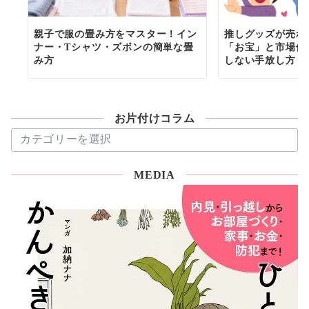
親子で服の畳み方をマスター！イン
推しグッズが売れ
ナー・Tシャツ・ズボンの簡単な畳
「お宝」と市場価
み方
しない手放し方
お片付けコラム
お
片
付
MEDIA
け
コ
ラ
ム