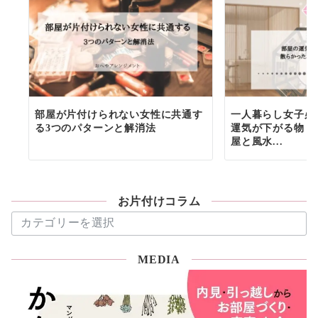
部屋が片付けられない女性に共通す
一人暮らし女子必
る3つのパターンと解消法
運気が下がる物６
屋と風水...
お片付けコラム
お
片
付
MEDIA
け
コ
ラ
ム