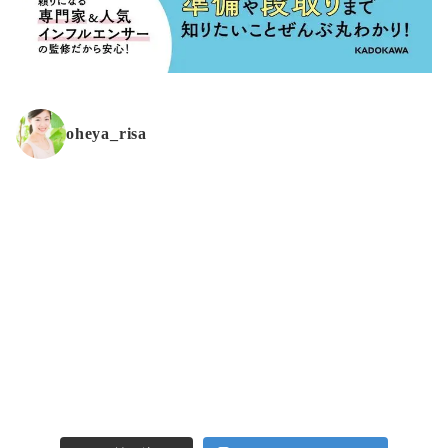
oheya_risa