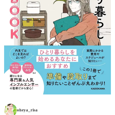
oheya_risa