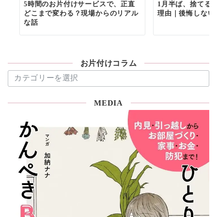
5時間のお片付けサービスで、正直
1月半ば、捨てる
どこまで変わる？現場からのリアル
理由｜後悔しない
な話
お片付けコラム
お
片
付
MEDIA
け
コ
ラ
ム